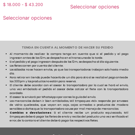
$
18.000
-
$
43.200
Seleccionar opciones
Seleccionar opciones
TENGA EN CUENTA AL MOMENTO DE HACER SU PEDIDO
Al momento de realizar la compra tenga en cuenta que si el pedido y el pago
ingresan antes de las 12m, se despacha en el transcurso de la tarde.
Si el pedido y el pago ingresan después de las 12m, se despacha al día siguiente.
Los fletes corren por cuenta del cliente.
Los sábados no se hacen envíos, ya que las transportadoras trabajan solo hasta medio
día.
Para retirar en tienda puede hacerlo de un día para otro sí se realizó el pago antes de
las 3:00pm y los productos no están para reserva.
El cliente debe acordar con el asesor la transportadora por la cual se hará el envío,
una vez embalado el pedido el asesor debe cotizar el flete con la transportadora
acordada.
El asesor le enviará por WhatsApp o por correo la guía del envío.
Las mercancías deben ir bien embaladas, Mil Empaques «NO» responde por envases
de vidrio quebrados, que vayan en caja, cajas armadas o productos de madera
sensibles a daños que la transportadora cause por mal manejo de mercancías.
Cambios o devoluciones:
Si el cliente recibe un producto equivocado, Mil
Empaques deberá pagar los fletes de envío y recibo del producto una vez verificado el
error, de lo contario el cliente deberá pagar los respectivos fletes.