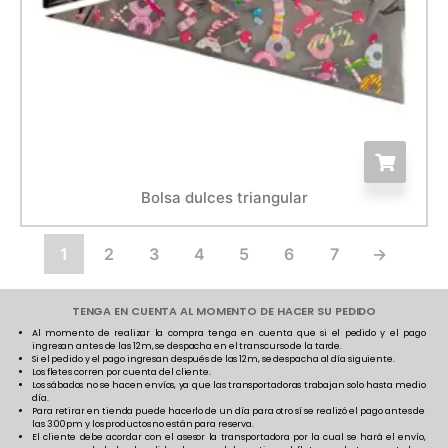
Bolsa dulces triangular
1
2
3
4
5
6
7
→
TENGA EN CUENTA AL MOMENTO DE HACER SU PEDIDO
Al momento de realizar la compra tenga en cuenta que si el pedido y el pago
ingresan antes de las 12m, se despacha en el transcurso de la tarde.
Si el pedido y el pago ingresan después de las 12m, se despacha al día siguiente.
Los fletes corren por cuenta del cliente.
Los sábados no se hacen envíos, ya que las transportadoras trabajan solo hasta medio
día.
Para retirar en tienda puede hacerlo de un día para otro sí se realizó el pago antes de
las 3:00pm y los productos no están para reserva.
El cliente debe acordar con el asesor la transportadora por la cual se hará el envío,