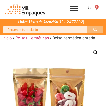
$
0
Única
Inicio
/
Bolsas Herméticas
/ Bolsa hermética dorada