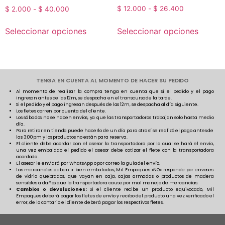
$
12.000
-
$
26.400
$
2.000
-
$
40.000
Seleccionar opciones
Seleccionar opciones
TENGA EN CUENTA AL MOMENTO DE HACER SU PEDIDO
Al momento de realizar la compra tenga en cuenta que si el pedido y el pago
ingresan antes de las 12m, se despacha en el transcurso de la tarde.
Si el pedido y el pago ingresan después de las 12m, se despacha al día siguiente.
Los fletes corren por cuenta del cliente.
Los sábados no se hacen envíos, ya que las transportadoras trabajan solo hasta medio
día.
Para retirar en tienda puede hacerlo de un día para otro sí se realizó el pago antes de
las 3:00pm y los productos no están para reserva.
El cliente debe acordar con el asesor la transportadora por la cual se hará el envío,
una vez embalado el pedido el asesor debe cotizar el flete con la transportadora
acordada.
El asesor le enviará por WhatsApp o por correo la guía del envío.
Las mercancías deben ir bien embaladas, Mil Empaques «NO» responde por envases
de vidrio quebrados, que vayan en caja, cajas armadas o productos de madera
sensibles a daños que la transportadora cause por mal manejo de mercancías.
Cambios o devoluciones:
Si el cliente recibe un producto equivocado, Mil
Empaques deberá pagar los fletes de envío y recibo del producto una vez verificado el
error, de lo contario el cliente deberá pagar los respectivos fletes.