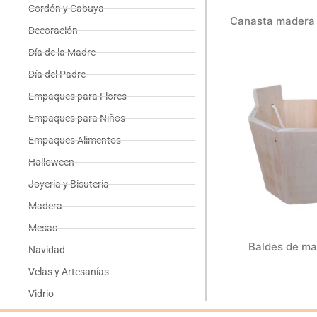
Cordón y Cabuya
Canasta madera 
Decoración
Día de la Madre
Día del Padre
Empaques para Flores
Empaques para Niños
Empaques Alimentos
Halloween
Joyería y Bisutería
Madera
Mesas
Baldes de ma
Navidad
Velas y Artesanías
Vidrio