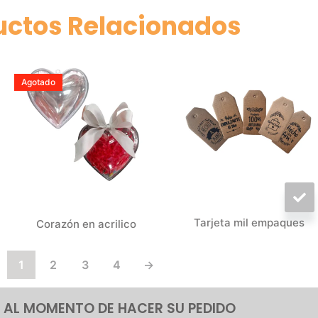
uctos Relacionados
Agotado
Tarjeta mil empaques
Corazón en acrilico
1
2
3
4
→
 AL MOMENTO DE HACER SU PEDIDO