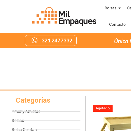
Bolsas
Ca
Contacto
321 2477332
Categorías
Agotado
Amor y Amistad
Bolsas
Bolsa Celofán