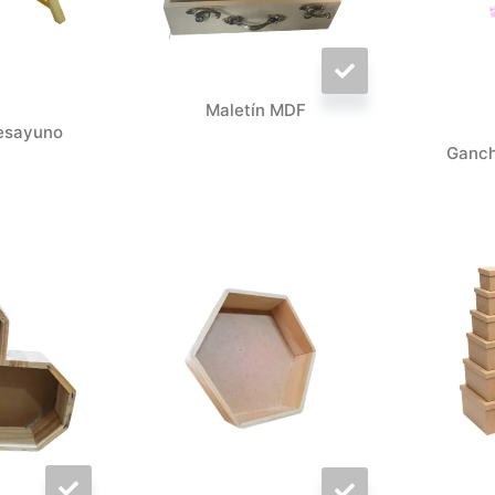
Maletín MDF
esayuno
Ganch