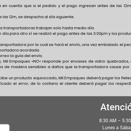
 en cuenta que si el pedido y el pago ingresan antes de las 12m
 las 12m, se despacha al día siguiente.
s transportadoras trabajan solo hasta medio día.
 día para otro sí se realizó el pago antes de las 3:00pm y los produ
transportadora por la cual se hará el envío, una vez embalado el pe
nsportadora acordada.
rreo la guía del envío.
, Mil Empaques «NO» responde por envases de vidrio quebrados,
os de madera sensibles a daños que la transportadora cause por
recibe un producto equivocado, Mil Empaques deberá pagar los flete
icado el error, de lo contario el cliente deberá pagar los respect
Atenci
8:30 AM – 5:3
Lunes a Sáb