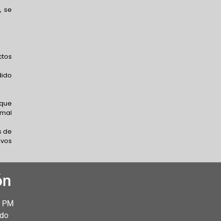
, se
ctos
dido
 que
 mal
s de
ivos
ón
0 PM
ado