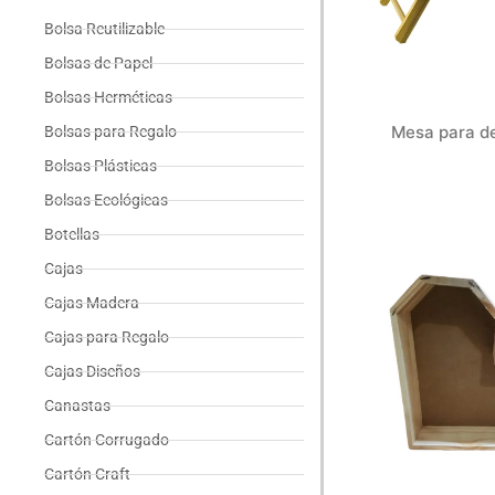
Bolsa Reutilizable
Bolsas de Papel
Bolsas Herméticas
Mesa para d
Bolsas para Regalo
Bolsas Plásticas
Bolsas Ecológicas
Botellas
Cajas
Cajas Madera
Cajas para Regalo
Cajas Diseños
Canastas
Cartón Corrugado
Cartón Craft