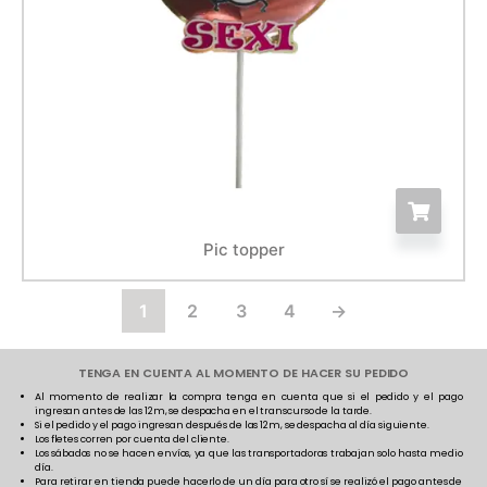
Pic topper
1
2
3
4
→
TENGA EN CUENTA AL MOMENTO DE HACER SU PEDIDO
Al momento de realizar la compra tenga en cuenta que si el pedido y el pago
ingresan antes de las 12m, se despacha en el transcurso de la tarde.
Si el pedido y el pago ingresan después de las 12m, se despacha al día siguiente.
Los fletes corren por cuenta del cliente.
Los sábados no se hacen envíos, ya que las transportadoras trabajan solo hasta medio
día.
Para retirar en tienda puede hacerlo de un día para otro sí se realizó el pago antes de