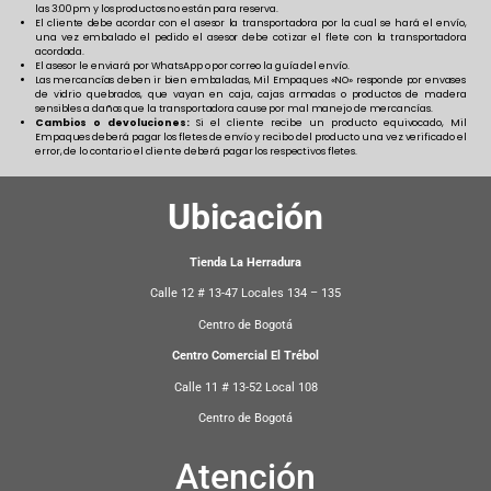
las 3:00pm y los productos no están para reserva.
El cliente debe acordar con el asesor la transportadora por la cual se hará el envío,
una vez embalado el pedido el asesor debe cotizar el flete con la transportadora
acordada.
El asesor le enviará por WhatsApp o por correo la guía del envío.
Las mercancías deben ir bien embaladas, Mil Empaques «NO» responde por envases
de vidrio quebrados, que vayan en caja, cajas armadas o productos de madera
sensibles a daños que la transportadora cause por mal manejo de mercancías.
Cambios o devoluciones:
Si el cliente recibe un producto equivocado, Mil
Empaques deberá pagar los fletes de envío y recibo del producto una vez verificado el
error, de lo contario el cliente deberá pagar los respectivos fletes.
Ubicación
Tienda La Herradura
Calle 12 # 13-47 Locales 134 – 135
Centro de Bogotá
Centro Comercial El Trébol
Calle 11 # 13-52 Local 108
Centro de Bogotá
Atención