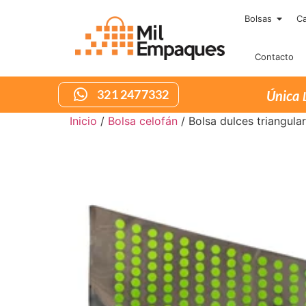
Bolsas
Ca
Contacto
321 2477332
Inicio
/
Bolsa celofán
/ Bolsa dulces triangular