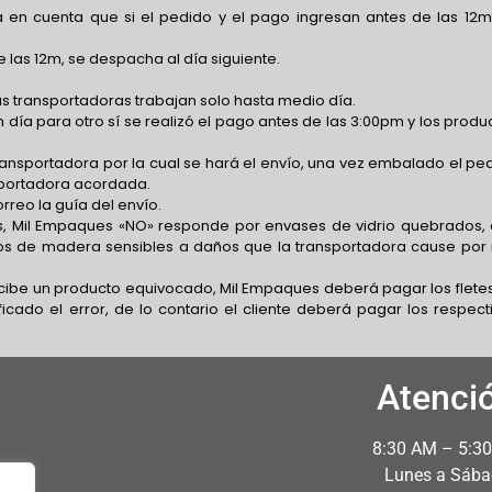
 en cuenta que si el pedido y el pago ingresan antes de las 12m
 las 12m, se despacha al día siguiente.
s transportadoras trabajan solo hasta medio día.
 día para otro sí se realizó el pago antes de las 3:00pm y los produ
transportadora por la cual se hará el envío, una vez embalado el pe
nsportadora acordada.
rreo la guía del envío.
, Mil Empaques «NO» responde por envases de vidrio quebrados,
os de madera sensibles a daños que la transportadora cause por
recibe un producto equivocado, Mil Empaques deberá pagar los flete
icado el error, de lo contario el cliente deberá pagar los respect
Atenci
8:30 AM – 5:3
Lunes a Sáb