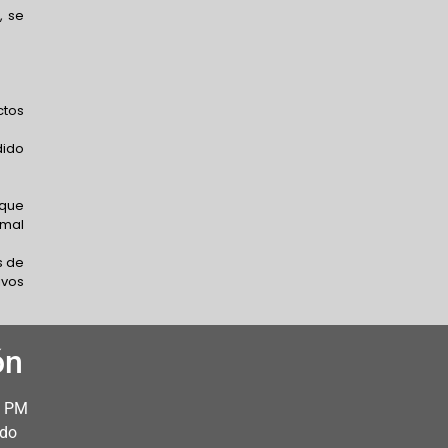
, se
ctos
dido
 que
 mal
s de
ivos
ón
0 PM
ado