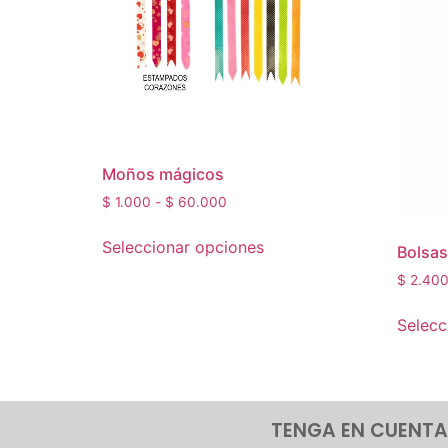
Moños mágicos
$
1.000
-
$
60.000
Seleccionar opciones
Bolsas
$
2.40
Selecc
TENGA EN CUENTA