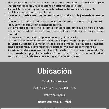
Al momento de realizar la compra tenga en cuenta que si el pedido y el pago
ingresan antes de las 12m, se despacha en el transcurso de la tarde.
Si el pedido y el pago ingresan después de las 12m, se despacha al día siguiente.
Los fletes corren por cuenta del cliente.
Los sábados no se hacen envíos, ya que las transportadoras trabajan solo hasta medio
día.
Para retirar en tienda puede hacerlo de un día para otro sí se realizó el pago antes de
las 3:00pm y los productos no están para reserva.
El cliente debe acordar con el asesor la transportadora por la cual se hará el envío,
una vez embalado el pedido el asesor debe cotizar el flete con la transportadora
acordada.
El asesor le enviará por WhatsApp o por correo la guía del envío.
Las mercancías deben ir bien embaladas, Mil Empaques «NO» responde por envases
de vidrio quebrados, que vayan en caja, cajas armadas o productos de madera
sensibles a daños que la transportadora cause por mal manejo de mercancías.
Cambios o devoluciones:
Si el cliente recibe un producto equivocado, Mil
Empaques deberá pagar los fletes de envío y recibo del producto una vez verificado el
error, de lo contario el cliente deberá pagar los respectivos fletes.
Ubicación
Tienda La Herradura
Calle 12 # 13-47 Locales 134 – 135
Centro de Bogotá
Centro Comercial El Trébol
Calle 11 # 13-52 Local 108