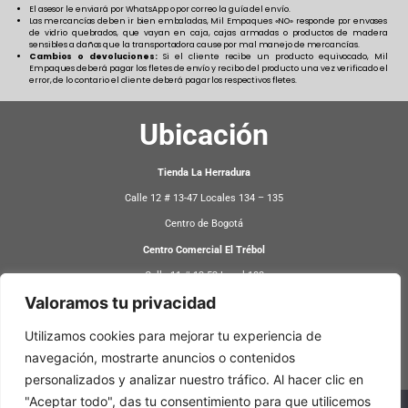
El asesor le enviará por WhatsApp o por correo la guía del envío.
Las mercancías deben ir bien embaladas, Mil Empaques «NO» responde por envases
de vidrio quebrados, que vayan en caja, cajas armadas o productos de madera
sensibles a daños que la transportadora cause por mal manejo de mercancías.
Cambios o devoluciones:
Si el cliente recibe un producto equivocado, Mil
Empaques deberá pagar los fletes de envío y recibo del producto una vez verificado el
error, de lo contario el cliente deberá pagar los respectivos fletes.
Ubicación
Tienda La Herradura
Calle 12 # 13-47 Locales 134 – 135
Centro de Bogotá
Centro Comercial El Trébol
Calle 11 # 13-52 Local 108
Valoramos tu privacidad
Centro de Bogotá
Utilizamos cookies para mejorar tu experiencia de
Atención
navegación, mostrarte anuncios o contenidos
personalizados y analizar nuestro tráfico. Al hacer clic en
8:30 AM – 5:30 PM
"Aceptar todo", das tu consentimiento para que utilicemos
Lunes a Sábado