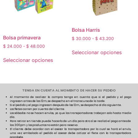
Bolsa Harris
Bolsa primavera
$
30.000
-
$
43.200
$
24.000
-
$
48.000
Seleccionar opciones
Seleccionar opciones
TENGA EN CUENTA AL MOMENTO DE HACER SU PEDIDO
Al momento de realizar la compra tenga en cuenta que si el pedido y el pago
ingresan antes de las 12m, se despacha en el transcurso de la tarde.
Si el pedido y el pago ingresan después de las 12m, se despacha al día siguiente.
Los fletes corren por cuenta del cliente.
Los sábados no se hacen envíos, ya que las transportadoras trabajan solo hasta medio
día.
Para retirar en tienda puede hacerlo de un día para otro sí se realizó el pago antes de
las 3:00pm y los productos no están para reserva.
El cliente debe acordar con el asesor la transportadora por la cual se hará el envío,
una vez embalado el pedido el asesor debe cotizar el flete con la transportadora
acordada.