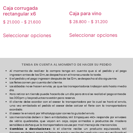
Caja corrugada
Caja para vino
rectangular x6
$
28.800
-
$
31.200
$
21.000
-
$
21.600
Seleccionar opciones
Seleccionar opciones
TENGA EN CUENTA AL MOMENTO DE HACER SU PEDIDO
Al momento de realizar la compra tenga en cuenta que si el pedido y el pago
ingresan antes de las 12m, se despacha en el transcurso de la tarde.
Si el pedido y el pago ingresan después de las 12m, se despacha al día siguiente.
Los fletes corren por cuenta del cliente.
Los sábados no se hacen envíos, ya que las transportadoras trabajan solo hasta medio
día.
Para retirar en tienda puede hacerlo de un día para otro sí se realizó el pago antes de
las 3:00pm y los productos no están para reserva.
El cliente debe acordar con el asesor la transportadora por la cual se hará el envío,
una vez embalado el pedido el asesor debe cotizar el flete con la transportadora
acordada.
El asesor le enviará por WhatsApp o por correo la guía del envío.
Las mercancías deben ir bien embaladas, Mil Empaques «NO» responde por envases
de vidrio quebrados, que vayan en caja, cajas armadas o productos de madera
sensibles a daños que la transportadora cause por mal manejo de mercancías.
Cambios o devoluciones:
Si el cliente recibe un producto equivocado, Mil
Empaques deberá pagar los fletes de envío y recibo del producto una vez verificado el