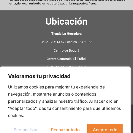
error, de lo contario el cliente deberá pagar los respectivos fletes.
Ubicación
Tienda La Herradura
Calle 12 # 13-47 Locales 134 – 135
Centro de Bogotá
Centro Comercial El Trébol
Calle 11 # 13-52 Local 108
Valoramos tu privacidad
Centro de Bogotá
Utilizamos cookies para mejorar tu experiencia de
Atención
navegación, mostrarte anuncios o contenidos
personalizados y analizar nuestro tráfico. Al hacer clic en
8:30 AM – 5:30 PM
"Aceptar todo", das tu consentimiento para que utilicemos
Lunes a Sábado
Usamos cookies para asegurarte la mejor experiencia en
cookies.
nuestra web. Si continúas usando este sitio, asumiremos que
Whatsapp: 321 2477332
estás de acuerdo con ello.
Personalizar
Rechazar todo
Acepto todo
Aceptar
No acepto