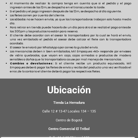
Al momento de realizar la compra tenga en cuenta que si el pedido y el pago
ingresan antes de las 12m, se despacha en el transcurso de la tarde.
Si el pedido y el pago ingresan después de las 12m, se despacha al día siguiente.
Los fletes corren por cuenta del cliente.
Los sábados no se hacen envíos, ya que las transportadoras trabajan solo hasta medio
día.
Para retirar en tienda puede hacerlo de un día para otro sí se realizó el pago antes de
las 3:00pm y los productos no están para reserva.
El cliente debe acordar con el asesor la transportadora por la cual se hará el envío,
una vez embalado el pedido el asesor debe cotizar el flete con la transportadora
acordada.
El asesor le enviará por WhatsApp o por correo la guía del envío.
Las mercancías deben ir bien embaladas, Mil Empaques «NO» responde por envases
de vidrio quebrados, que vayan en caja, cajas armadas o productos de madera
sensibles a daños que la transportadora cause por mal manejo de mercancías.
Cambios o devoluciones:
Si el cliente recibe un producto equivocado, Mil
Empaques deberá pagar los fletes de envío y recibo del producto una vez verificado el
error, de lo contario el cliente deberá pagar los respectivos fletes.
Ubicación
Tienda La Herradura
Calle 12 # 13-47 Locales 134 – 135
Centro de Bogotá
Centro Comercial El Trébol
Calle 11 # 13-52 Local 108