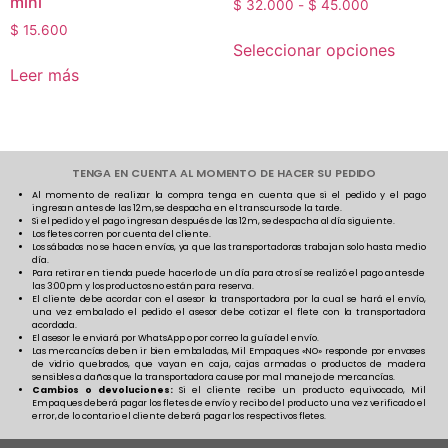
mini
$
32.000
-
$
45.000
$
15.600
Seleccionar opciones
Leer más
TENGA EN CUENTA AL MOMENTO DE HACER SU PEDIDO
Al momento de realizar la compra tenga en cuenta que si el pedido y el pago
ingresan antes de las 12m, se despacha en el transcurso de la tarde.
Si el pedido y el pago ingresan después de las 12m, se despacha al día siguiente.
Los fletes corren por cuenta del cliente.
Los sábados no se hacen envíos, ya que las transportadoras trabajan solo hasta medio
día.
Para retirar en tienda puede hacerlo de un día para otro sí se realizó el pago antes de
las 3:00pm y los productos no están para reserva.
El cliente debe acordar con el asesor la transportadora por la cual se hará el envío,
una vez embalado el pedido el asesor debe cotizar el flete con la transportadora
acordada.
El asesor le enviará por WhatsApp o por correo la guía del envío.
Las mercancías deben ir bien embaladas, Mil Empaques «NO» responde por envases
de vidrio quebrados, que vayan en caja, cajas armadas o productos de madera
sensibles a daños que la transportadora cause por mal manejo de mercancías.
Cambios o devoluciones:
Si el cliente recibe un producto equivocado, Mil
Empaques deberá pagar los fletes de envío y recibo del producto una vez verificado el
error, de lo contario el cliente deberá pagar los respectivos fletes.