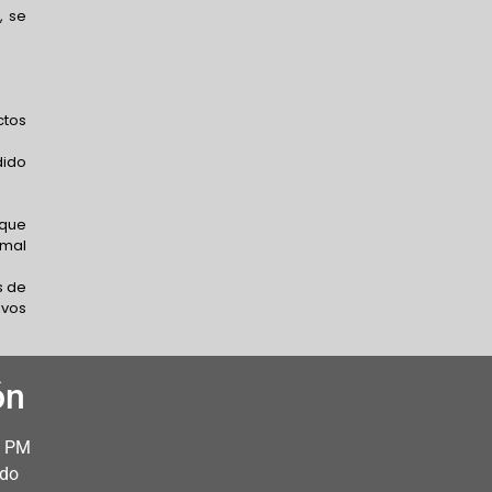
, se
ctos
dido
 que
 mal
s de
ivos
ón
0 PM
ado