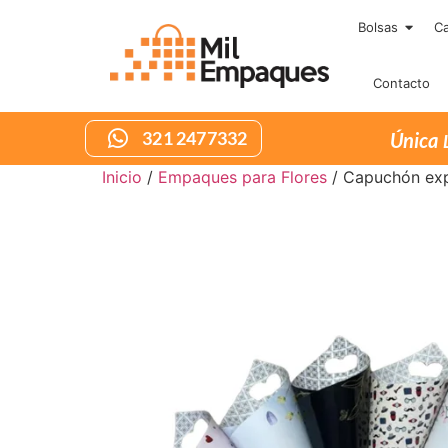
Bolsas
Ca
Contacto
321 2477332
Inicio
/
Empaques para Flores
/ Capuchón ex