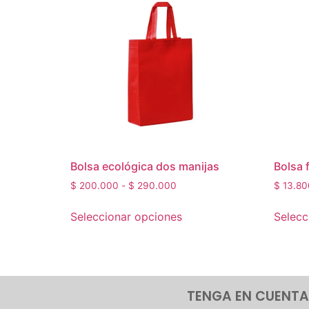
Bolsa ecológica dos manijas
Bolsa 
$
200.000
-
$
290.000
$
13.80
Seleccionar opciones
Selecc
TENGA EN CUENTA