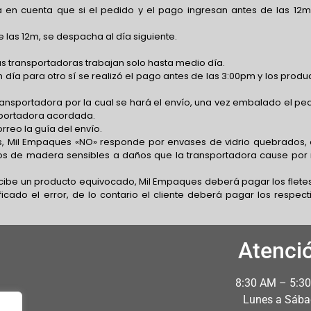
 en cuenta que si el pedido y el pago ingresan antes de las 12m
 las 12m, se despacha al día siguiente.
s transportadoras trabajan solo hasta medio día.
 día para otro sí se realizó el pago antes de las 3:00pm y los produ
transportadora por la cual se hará el envío, una vez embalado el pe
nsportadora acordada.
rreo la guía del envío.
, Mil Empaques «NO» responde por envases de vidrio quebrados,
os de madera sensibles a daños que la transportadora cause por
recibe un producto equivocado, Mil Empaques deberá pagar los flete
icado el error, de lo contario el cliente deberá pagar los respect
Atenci
8:30 AM – 5:3
Lunes a Sáb