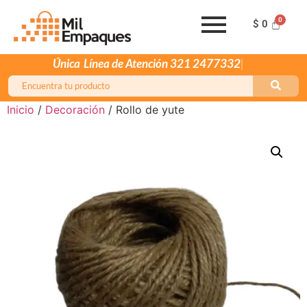
$
0
Única
Línea de Atención 321 2477332
Inicio
/
Decoración
/ Rollo de yute