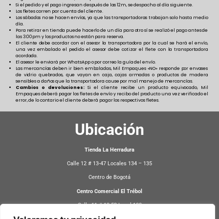
Si el pedido y el pago ingresan después de las 12m, se despacha al día siguiente.
Los fletes corren por cuenta del cliente.
Los sábados no se hacen envíos, ya que las transportadoras trabajan solo hasta medio
día.
Para retirar en tienda puede hacerlo de un día para otro sí se realizó el pago antes de
las 3:00pm y los productos no están para reserva.
El cliente debe acordar con el asesor la transportadora por la cual se hará el envío,
una vez embalado el pedido el asesor debe cotizar el flete con la transportadora
acordada.
El asesor le enviará por WhatsApp o por correo la guía del envío.
Las mercancías deben ir bien embaladas, Mil Empaques «NO» responde por envases
de vidrio quebrados, que vayan en caja, cajas armadas o productos de madera
sensibles a daños que la transportadora cause por mal manejo de mercancías.
Cambios o devoluciones:
Si el cliente recibe un producto equivocado, Mil
Empaques deberá pagar los fletes de envío y recibo del producto una vez verificado el
error, de lo contario el cliente deberá pagar los respectivos fletes.
Ubicación
Tienda La Herradura
Calle 12 # 13-47 Locales 134 – 135
Centro de Bogotá
Centro Comercial El Trébol
Calle 11 # 13-52 Local 108