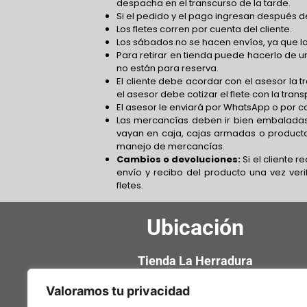
despacha en el transcurso de la tarde.
Si el pedido y el pago ingresan después de
Los fletes corren por cuenta del cliente.
Los sábados no se hacen envíos, ya que la
Para retirar en tienda puede hacerlo de un
no están para reserva.
El cliente debe acordar con el asesor la 
el asesor debe cotizar el flete con la tra
El asesor le enviará por WhatsApp o por co
Las mercancías deben ir bien embaladas
vayan en caja, cajas armadas o product
manejo de mercancías.
Cambios o devoluciones:
Si el cliente 
envío y recibo del producto una vez verif
fletes.
Ubicación
Tienda La Herradura
Calle 12 # 13-47 Locales 134 – 135
Valoramos tu privacidad