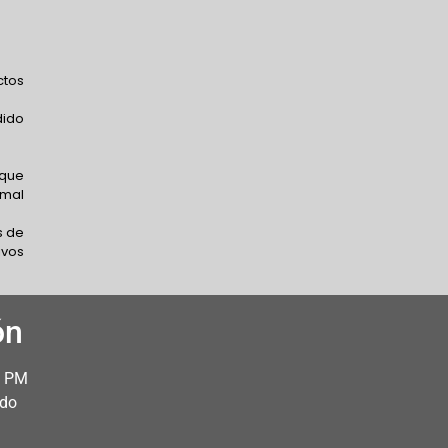
ctos
dido
 que
 mal
s de
ivos
ón
0 PM
ado