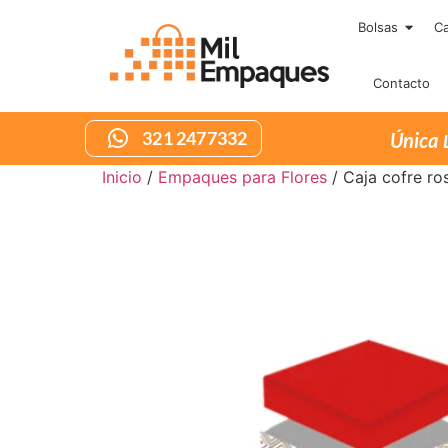
Bolsas
Ca
Contacto
321 2477332
Inicio
/
Empaques para Flores
/ Caja cofre ro