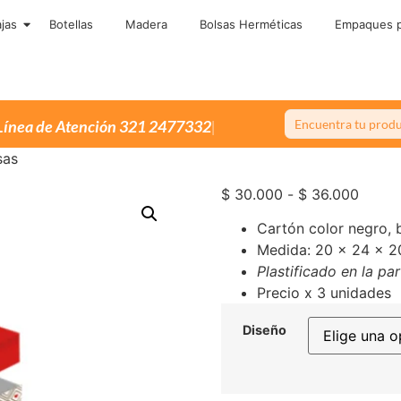
jas
Botellas
Madera
Bolsas Herméticas
Empaques p
Única
sas
$
30.000
-
$
36.000
Cartón color negro, b
Medida: 20 x 24 x 2
Plastificado
en
la
par
Precio x 3 unidades
Diseño