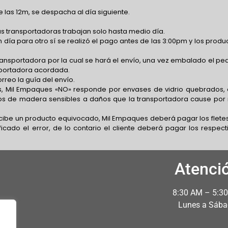
 las 12m, se despacha al día siguiente.
s transportadoras trabajan solo hasta medio día.
 día para otro sí se realizó el pago antes de las 3:00pm y los produ
transportadora por la cual se hará el envío, una vez embalado el pe
nsportadora acordada.
rreo la guía del envío.
, Mil Empaques «NO» responde por envases de vidrio quebrados,
os de madera sensibles a daños que la transportadora cause por
recibe un producto equivocado, Mil Empaques deberá pagar los flete
icado el error, de lo contario el cliente deberá pagar los respect
Atenci
8:30 AM – 5:3
Lunes a Sáb